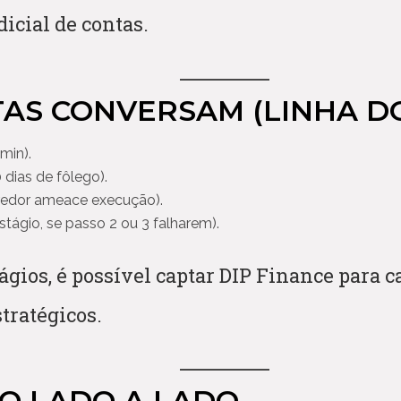
dicial de contas.
TAS CONVERSAM (LINHA DO
min).
 dias de fôlego).
redor ameace execução).
stágio, se passo 2 ou 3 falharem).
ágios, é possível captar DIP Finance para ca
tratégicos.
VO LADO A LADO