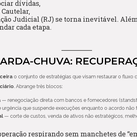
ciar dívidas,
Cautelar,
ção Judicial (RJ) se torna inevitável. Alé
ndar cada etapa.
GUARDA-CHUVA: RECUPER
ceira
o conjunto de estratégias que visam restaurar o flux
ciário
. Abrange três blocos:
a
— renegociação direta com bancos e fornecedores (standstil
e urgência que suspende execuções enquanto o acordo não 
al
— corte de custos, venda de ativos não estratégicos, mel
 operação respirando sem manchetes de “e