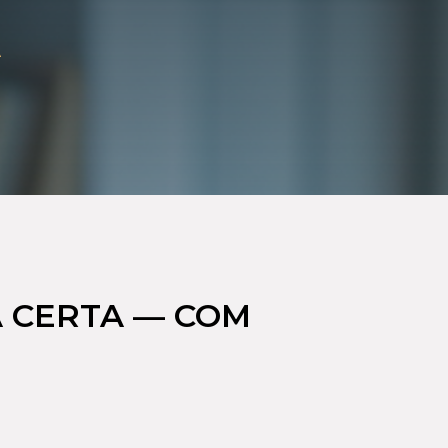
A
A CERTA — COM