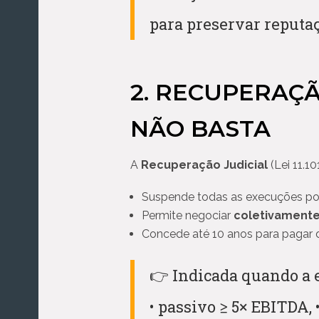
para preservar reputaç
2. RECUPERAÇ
NÃO BASTA
A
Recuperação Judicial
(Lei 11.1
Suspende todas as execuções por 
Permite negociar
coletivament
Concede até 10 anos para pagar 
👉 Indicada quando a 
• passivo ≥ 5× EBITDA,