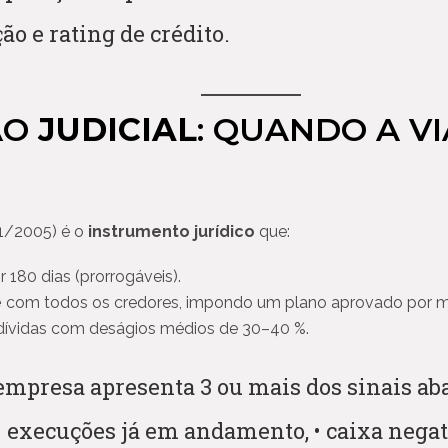
ão e rating de crédito.
ÃO
JUDICIAL
: QUANDO A V
01/2005) é o
instrumento jurídico
que:
180 dias (prorrogáveis).
e
com todos os credores, impondo um plano aprovado por ma
dívidas com deságios médios de 30–40 %.
empresa apresenta 3 ou mais dos sinais ab
 • execuções já em andamento, • caixa negat