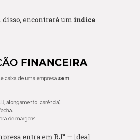
m disso, encontrará um
índice
AÇÃO
FINANCEIRA
o de caixa de uma empresa
sem
l, alongamento, carência).
fecha.
hora de margens.
mpresa entra em RJ” — ideal