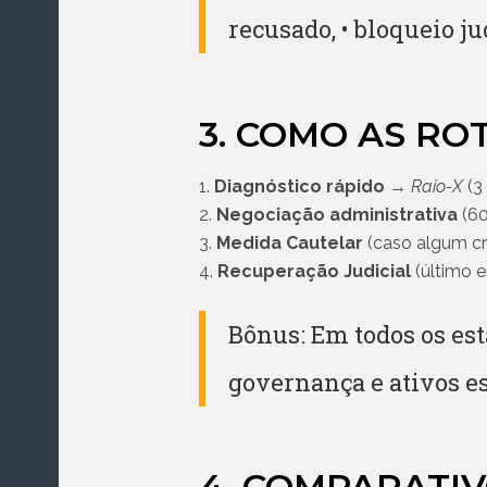
recusado, • bloqueio ju
3. COMO AS RO
Diagnóstico rápido
→
Raio-X
(3 
Negociação administrativa
(60
Medida Cautelar
(caso algum c
Recuperação Judicial
(último e
Bônus: Em todos os est
governança e ativos es
4. COMPARATI