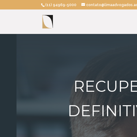
(11) 94969-5000
contato@limaadvogados.ad
RECUPE
DEFINIT